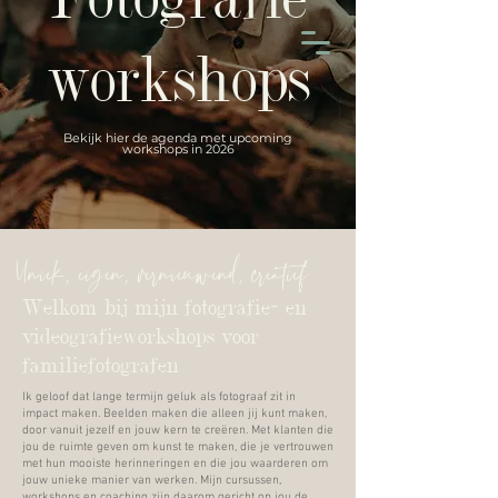
Fotografie
workshops
Bekijk hier de agenda met upcoming
workshops in 2026
Uniek, eigen, vernieuwend, creatief
Welkom bij mijn fotografie- en
videografieworkshops voor
familiefotografen
Ik geloof dat lange termijn geluk als fotograaf zit in
impact maken. Beelden maken die alleen jij kunt maken,
door vanuit jezelf en jouw kern te creëren. Met klanten die
jou de ruimte geven om kunst te maken, die je vertrouwen
met hun mooiste herinneringen en die jou waarderen om
jouw unieke manier van werken. Mijn cursussen,
workshops en coaching zijn daarom gericht op jou de