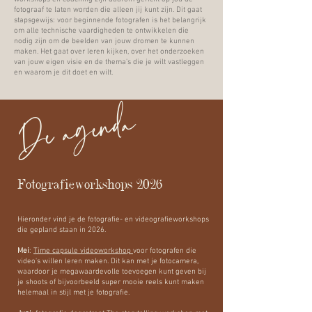
fotograaf te laten worden die alleen jij kunt zijn. Dit gaat
stapsgewijs: voor beginnende fotografen is het belangrijk
om alle technische vaardigheden te ontwikkelen die
nodig zijn om de beelden van jouw dromen te kunnen
maken. Het gaat over leren kijken, over het onderzoeken
van jouw eigen visie en de thema's die je wilt vastleggen
en waarom je dit doet en wilt.
De agenda
Fotografieworkshops 2026
Hieronder vind je de fotografie- en videografieworkshops
die gepland staan in 2026.
Mei
:
Time capsule videoworkshop
voor fotografen die
video's willen leren maken. Dit kan met je fotocamera,
waardoor je megawaardevolle toevoegen kunt geven bij
je shoots of bijvoorbeeld super mooie reels kunt maken
helemaal in stijl met je fotografie.